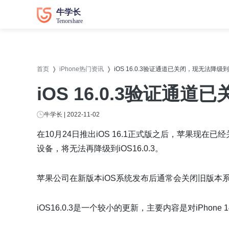
数据恢复
数据恢复
系统修
系统修
首页
iPhone热门资讯
iOS 16.0.3验证通道已关闭，现无法降级
牛学长苹果数据恢复工具
牛学长
iOS 16.0.3验证
牛学长安卓数据恢复工具
牛学长
牛学长Windows数据恢复工具
牛学长W
牛学长 | 2022-11-02
牛学长Mac数据恢复工具
牛学长
在10月24日推出iOS 16.1正式版之后，苹果现在已经关
设备，将无法再降级到iOS16.0.3。
牛学长
牛学长
苹果公司在新版本iOS系统发布后通常会关闭旧版本
牛学长D
iOS16.0.3是一个较小的更新，主要内容是对iPhone 1