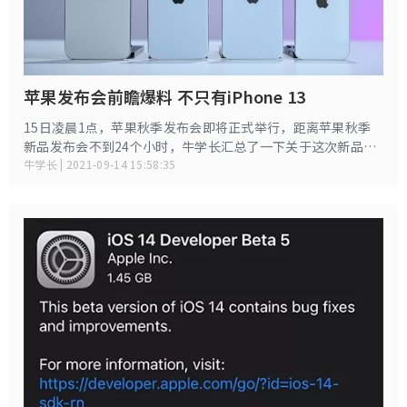
苹果发布会前瞻爆料 不只有iPhone 13
15日凌晨1点，苹果秋季发布会即将正式举行，距离苹果秋季
新品发布会不到24个小时，牛学长汇总了一下关于这次新品发
布会的最新消息，这些消息中有苹果13系列、MacBook系列、
牛学长 | 2021-09-14 15:58:35
Apple Watch等。话不多说，就让牛学长来带大家前瞻一下这
次的新品发布会！