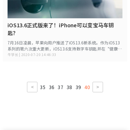
iOS13.6正式版来了！iPhone可以变宝马车钥
匙？
7月16日凌晨，苹果向用户推送了iOS13.6新系统。作为iOS13
系列的第六次重大更新，iOS13.6支持数字车钥匙并在“健康”
App中包含了新的症状类别，还修复了一些BUG。iOS13.6更新
牛学长 | 2020-07-20 14:46:33
版本号为17G68，与上周发布的GM版版本号一致，安装包内存
大小为250MB。iPhone11整体体验感不错，目前没有发现什
么大的bug。
<
>
35
36
37
38
39
40