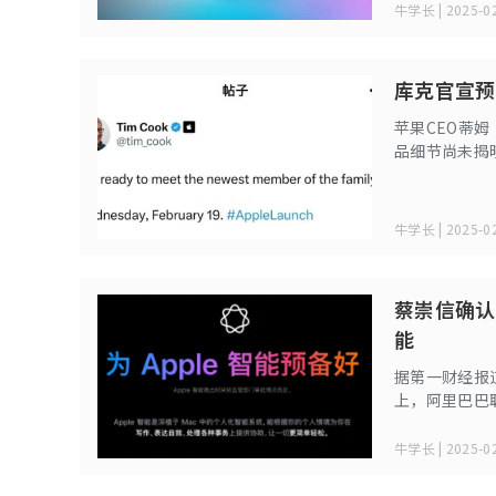
牛学长 | 2025-02
库克官宣预告
苹果CEO蒂
品细节尚未揭晓
牛学长 | 2025-02
蔡崇信确认
能
据第一财经报道，
上，阿里巴巴
在中国需要一
国的多家公司
牛学长 | 2025-02
能够与苹果这