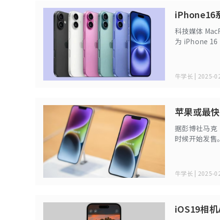
iPhone
科技媒体 Mac
为 iPhon
牛学长 | 2025-02
苹果或最快
据彭博社马克・
时候开始发售
牛学长 | 2025-02
iOS19相