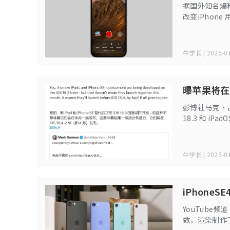
据国外知名爆料者
改变iPhone 
似，相机界面
牛学长 | 2025-01
曝苹果将在
彭博社马克・古尔曼
18.3 和 iP
iPad 正基于
之前（即 4 
牛学长 | 2025-01
iPhoneS
YouTube频
数，渲染制作了