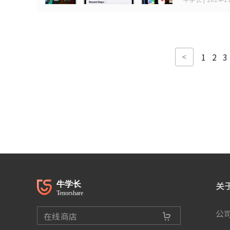
<
1
2
3
关
公
在线商店