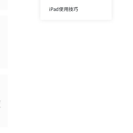
iPad使用技巧
会
果
中
幸