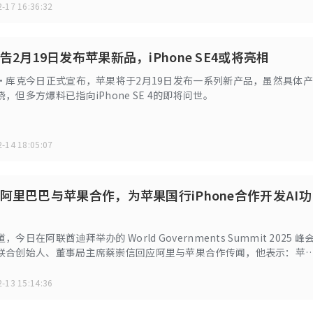
-17 16:36:32
2月19日发布苹果新品，iPhone SE4或将亮相
姆·库克今日正式宣布，苹果将于2月19日发布一系列新产品，虽然具体产
，但多方爆料已指向iPhone SE 4的即将问世。
-14 18:05:07
阿里巴巴与苹果合作，为苹果国行iPhone合作开发AI功
今日在阿联酋迪拜举办的 World Governments Summit 2025 峰
联合创始人、董事局主席蔡崇信回应阿里与苹果合作传闻，他表示：苹
个本地化的合作伙伴，为他们的手机服务。苹果一直非常挑剔，他们与
进行了交谈。最终，他们选择与我们做生意。我们非常幸运，也非常荣
-13 15:14:36
样的伟大公司做生意。