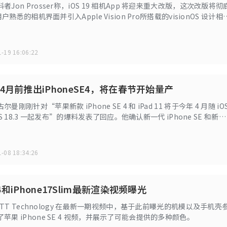
Jon Prosser称，iOS 19 相机App 将迎来重大改版，这次改版将彻
用户熟悉的相机界面并引入Apple Vision Pro所搭载的visionOS 设计相
将改成半透明。
-19 16:06:22
4月前推出iPhoneSE4，将在春节开始量产
刚刚针对“苹果新款 iPhone SE 4 和 iPad 11 将于今年 4 月随 iO
adOS 18.3 一起发布”的爆料发表了回应。他确认新一代 iPhone SE 和新
 iOS 18.3 规划开发，但这并不意味着它们会一同发布，而是将在 iOS 18.4
月前）发布。
-08 18:34:26
E4和iPhone17Slim最新渲染视频曝光
道 TT Technology 在最新一期视频中，基于此前曝光的机模以及手机壳
苹果 iPhone SE 4 视频，并展示了可能会提供的多种颜色。