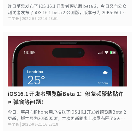
昨日苹果发布了 iOS 16.1 开发者预览版 beta 2，今日又向公众
测试者发布了 iOS 16.1 beta 2 公测版，版本号为 20B5050f。
此外，苹果还推出了 iPadOS 16.1 的最新公开测试版和
牛学长 | 2022-09-22 16:58:01
watchOS 9.1 的新公开测试版。
iOS16.1 开发者预览版Beta 2：修复频繁粘贴许
可弹窗等问题！
今日，苹果向iPhone用户推送了iOS 16.1开发者预览版Beta 2
更新，版本号为20B5050f，本次更新距离上次发布隔了6天。
本次更新对 iPhone 上的电池百分比显示进行了一些改进，并
牛学长 | 2022-09-21 16:28:18
修复了频繁粘贴许可弹窗等问题错误。