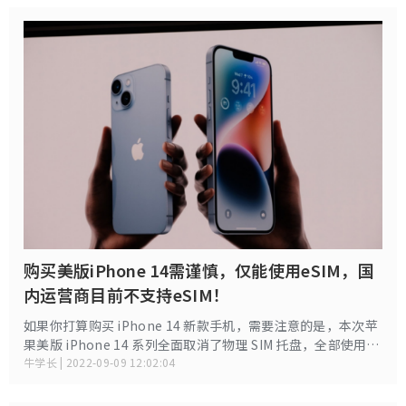
购买美版iPhone 14需谨慎，仅能使用eSIM，国
内运营商目前不支持eSIM！
如果你打算购买 iPhone 14 新款手机，需要注意的是，本次苹
果美版 iPhone 14 系列全面取消了物理 SIM 托盘，全部使用
eSIM 技术，并且转用 AT&T、T-Mobile 和 Verizon 都支持的
牛学长 | 2022-09-09 12:02:04
eSIM 卡。