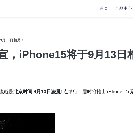
首页
产品中心
复
复
数据传输
数据传输
于9月13日相见！
苹果手机修复工具
牛学长苹果数据管理工具
，iPhone15将于9月13日
安卓手机修复工具
indows系统工具箱
文件修复工具
分区管理工具
，也就是
北京时间 9月13日凌晨1点
举行，届时将推出 iPhone 15 
重复文件删除工具
LL修复大师