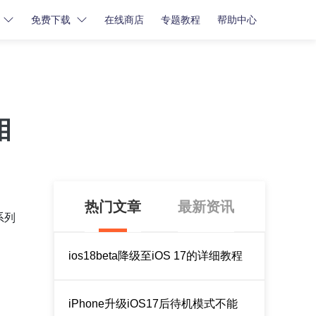
免费下载
在线商店
专题教程
帮助中心
密码解锁
密码解锁
牛学长苹果屏幕解锁工具
相
牛学长iCloud解锁工具
牛学长安卓屏幕解锁工具
热门文章
最新资讯
系列
ios18beta降级至iOS 17的详细教程
iPhone升级iOS17后待机模式不能