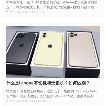
大家都知道，在iOS14及之前的系统，iPhone丢失或被偷窃情
况下，很多都被关了机，关机后就只能定位到关机前显示的最
后位置，那么再找回设备的几率所剩无几。而且对于已升级到
牛学长 | 2022-07-24 11:13:27
iOS15的设备，即使是在关机状态下，也可以进行追踪，所以
在发现手机丢失第一时间找回概率是很高的。
什么是iPhone有锁机和无锁机？如何区别？
很多用户因便宜选择购买了这些低于市场价的iPhone或iPad，
但后期出现无法激活、无法使用SIM卡等情况。往往就会在网
上搜索后会得到解答：说明你买的机子是有锁机！因此，很多
牛学长 | 2022-07-23 11:56:20
小伙伴发出了疑问，什么是有锁机？小编特意整理了此篇文