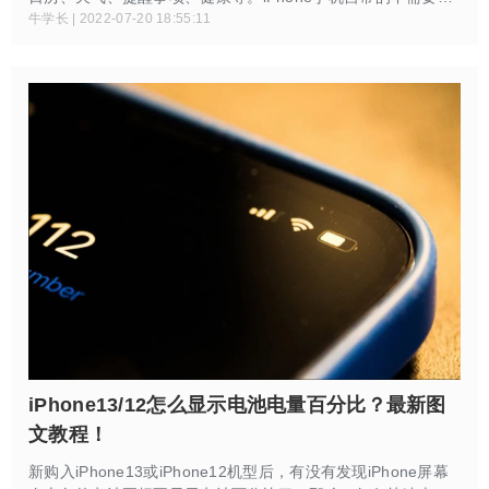
载的原生App功能很强大，很多好用功能都没被大家发掘。以
牛学长 | 2022-07-20 18:55:11
下简单罗列几个大家会用到并且会提供极大便利的App。
iPhone13/12怎么显示电池电量百分比？最新图
文教程！
新购入iPhone13或iPhone12机型后，有没有发现iPhone屏幕