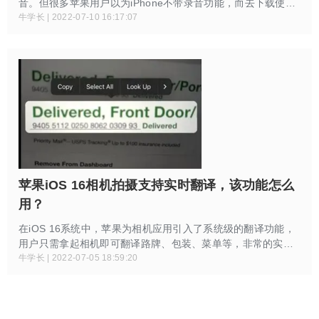
音。但很多苹果用户以为iPhone不带录音功能，而去下载使用
第三方APP，部分应用还收费。其实，苹果手机是自带录音
牛学长 | 2022-07-10 16:17:07
APP的，操作简单，关键还免费。教你这样正确打开和使用这
款录音APP！
苹果iOS 16相机拍摄支持实时翻译，该功能怎么
用？
在iOS 16系统中，苹果为相机应用引入了系统级的翻译功能，
用户只需拿起相机即可翻译路牌、包装、菜单等，非常的实
用。
牛学长 | 2022-07-05 18:59:20