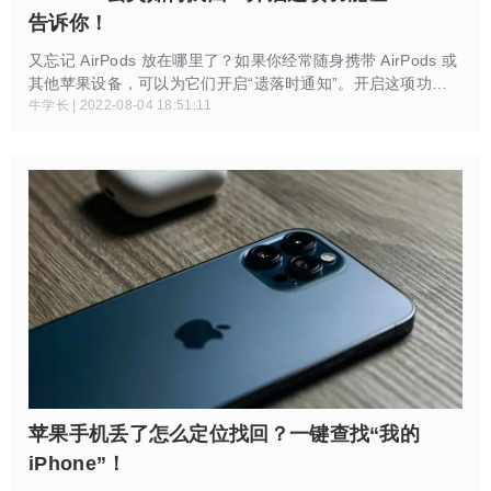
告诉你！
又忘记 AirPods 放在哪里了？如果你经常随身携带 AirPods 或
其他苹果设备，可以为它们开启“遗落时通知”。开启这项功能
之后，如果不小心将 AirPods 落在了某处，iPhone 会及时提醒
牛学长 | 2022-08-04 18:51:11
你将它们带走。
苹果手机丢了怎么定位找回？一键查找“我的
iPhone”！