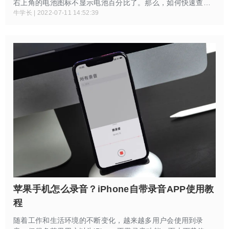
右上角的电池图标不显示电池百分比了。那么，如何快速查看
iPhone13、iPhone12等新机型的电池电量百分比？教你这样
牛学长 | 2022-07-11 14:52:39
查看！
苹果手机怎么录音？iPhone自带录音APP使用教
程
随着工作和生活环境的不断变化，越来越多用户会使用到录