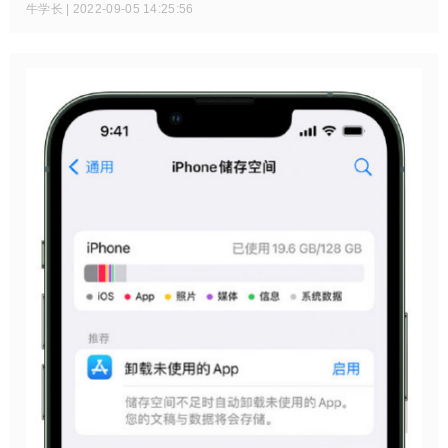
上提出“如何在没有iTunes的情况下恢复iPhone”这样的问题，
牛学长 | 2022-09-05 14:25:56
数百万的结果将揭示用户正在寻找其他方法来恢复他们的设
备。所以，不用多说，我将在这里介绍前3个iOS系统恢复工
具，以重置没有iTunes的禁用iPhone。