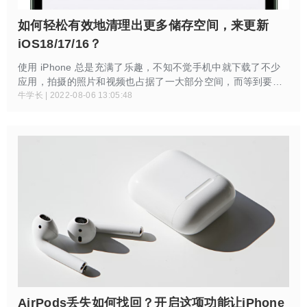
如何轻松有效地清理出更多储存空间，来更新
iOS18/17/16？
使用 iPhone 总是充满了乐趣，不知不觉手机中就下载了不少
应用，拍摄的照片和视频也占据了一大部分空间，而等到要更
新最新系统如ios18/17/16，一直提示可用空间不足，这种情况
牛学长 | 2022-08-06 13:05:48
就会令人很发狂，那么如何轻松有效地清理iPhone储存空间？
或许以下信息能够帮助到你。
AirPods丢失如何找回？开启这项功能让iPhone