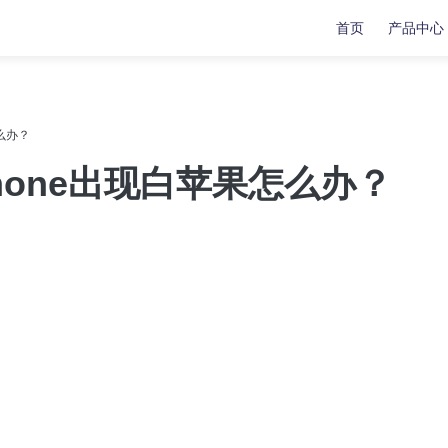
首页
产品中心
复
复
数据传输
数据传输
么办？
苹果手机修复工具
牛学长苹果数据管理工具
hone出现白苹果怎么办？
安卓手机修复工具
indows系统工具箱
文件修复工具
分区管理工具
重复文件删除工具
LL修复大师