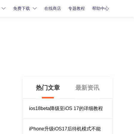
免费下载
在线商店
专题教程
帮助中心
密码解锁
密码解锁
牛学长苹果屏幕解锁工具
牛学长iCloud解锁工具
牛学长安卓屏幕解锁工具
热门文章
最新资讯
ios18beta降级至iOS 17的详细教程
iPhone升级iOS17后待机模式不能