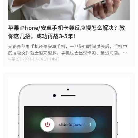
苹果iPhone/安卓手机卡顿反应慢怎么解决？教
你这几招，成功再战3-5年！
无论是苹果手机还是安卓手机，一旦使用时间过长后，手机中
的垃圾文件就会越来越多，手机也会出现卡顿、延迟问题。比
如：看着视频，来了一个电话，单次点击反应缓慢甚至无反
牛学长 | 2021-12-06 15:14:43
应，多次点击还出现卡死情况，等等情况，这时怎么解决？