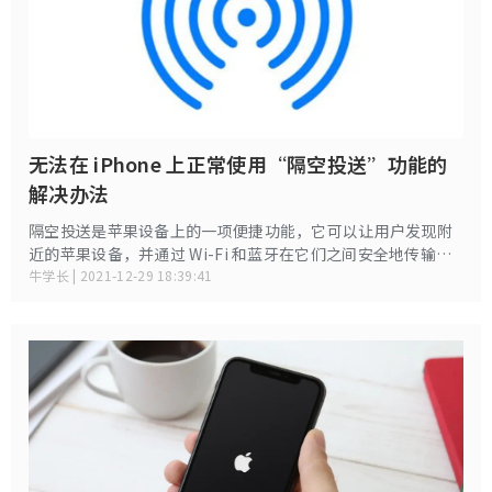
无法在 iPhone 上正常使用“隔空投送”功能的
解决办法
隔空投送是苹果设备上的一项便捷功能，它可以让用户发现附
近的苹果设备，并通过 Wi-Fi 和蓝牙在它们之间安全地传输文
件。但存在的问题是这项功能并非总是能在需要时生效，如果
牛学长 | 2021-12-29 18:39:41
您无法正常使用“隔空投送”功能，可以按如下方法尝试排除
问题和修复。