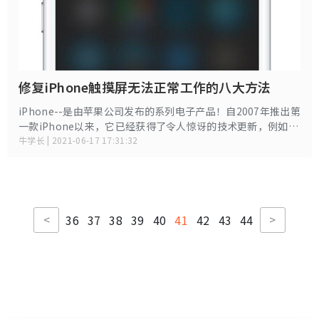
修复iPhone触摸屏无法正常工作的八大方法
iPhone--是由苹果公司发布的系列电子产品！自2007年推出第
一款iPhone以来，它已经获得了令人惊讶的技术更新，例如
FaceTime，3D Touch和最新的Apple Pay。说到3D Touch，
牛学长 | 2021-06-17 17:31:32
这个功能在用户推出时引起了极大的兴奋。但最近，用户面临
着有关iPhone触控功能的问题。用户抱怨他们的
iPhone触摸
屏无法正常工作
。如果您出现了“触摸屏无法在我的iPhone上
工作”的问题，那么您必须细阅读这篇文章。以下是一些可以
解决您问题的解决方案。
<
>
36
37
38
39
40
41
42
43
44