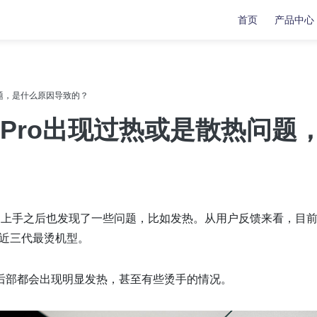
首页
产品中心
复
复
数据传输
数据传输
热问题，是什么原因导致的？
苹果手机修复工具
牛学长苹果数据管理工具
15Pro出现过热或是散热问题
安卓手机修复工具
indows系统工具箱
文件修复工具
分区管理工具
范围的上手之后也发现了一些问题，比如发热。从用户反馈来看，目
重复文件删除工具
说是近三代最烫机型。
LL修复大师
后部都会出现明显发热，甚至有些烫手的情况。