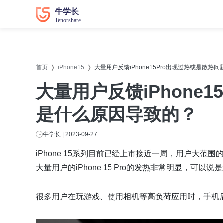
数据恢复
数据恢复
系统修
系统修
首页
iPhone15
大量用户反馈iPhone15Pro出现过热或是散
牛学长苹果数据恢复工具
牛学长
大量用户反馈iPhone
牛学长安卓数据恢复工具
牛学长
是什么原因导致的？
牛学长Windows数据恢复工具
牛学长W
牛学长Mac数据恢复工具
牛学长
牛学长 | 2023-09-27
牛学长
iPhone 15系列目前已经上市接近一周，用户大
牛学长
大量用户的iPhone 15 Pro的发热非常明显，可以
牛学长D
很多用户在玩游戏、使用相机等高负荷应用时，手机