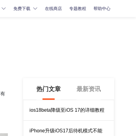
免费下载
在线商店
专题教程
帮助中心
密码解锁
密码解锁
牛学长苹果屏幕解锁工具
，
牛学长iCloud解锁工具
牛学长安卓屏幕解锁工具
热门文章
最新资讯
前有
ios18beta降级至iOS 17的详细教程
iPhone升级iOS17后待机模式不能