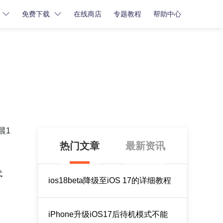
免费下载
在线商店
专题教程
帮助中心
密码解锁
密码解锁
牛学长苹果屏幕解锁工具
牛学长iCloud解锁工具
牛学长安卓屏幕解锁工具
晨1
热门文章
最新资讯
代
ios18beta降级至iOS 17的详细教程
iPhone升级iOS17后待机模式不能