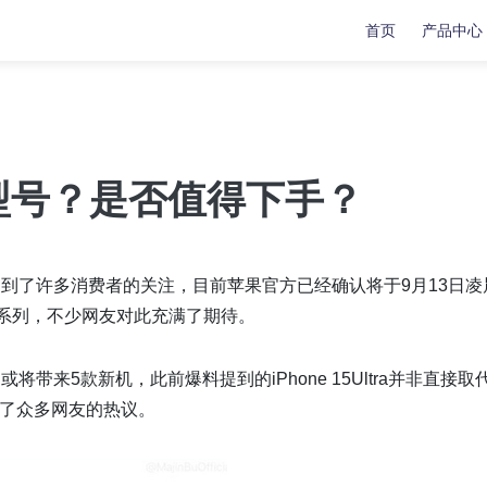
首页
产品中心
复
复
数据传输
数据传输
苹果手机修复工具
牛学长苹果数据管理工具
哪些型号？是否值得下手？
安卓手机修复工具
indows系统工具箱
文件修复工具
列受到了许多消费者的关注，目前苹果官方已经确认将于9月13日凌
 15系列，不少网友对此充满了期待。
分区管理工具
重复文件删除工具
将带来5款新机，此前爆料提到的iPhone 15Ultra并非直接取
LL修复大师
起了众多网友的热议。