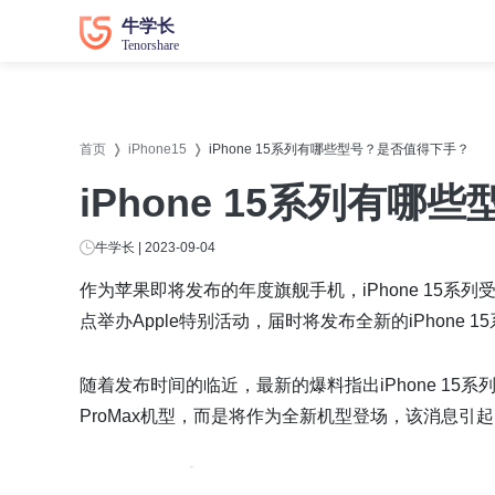
数据恢复
数据恢复
系统修
系统修
首页
iPhone15
iPhone 15系列有哪些型号？是否值得下手？
牛学长苹果数据恢复工具
牛学长
iPhone 15系列有
牛学长安卓数据恢复工具
牛学长
牛学长Windows数据恢复工具
牛学长W
牛学长 | 2023-09-04
牛学长Mac数据恢复工具
牛学长
作为苹果即将发布的年度旗舰手机，iPhone 15系
点举办Apple特别活动，届时将发布全新的iPhone
牛学长
牛学长
随着发布时间的临近，最新的爆料指出iPhone 15系列或
牛学长D
ProMax机型，而是将作为全新机型登场，该消息引