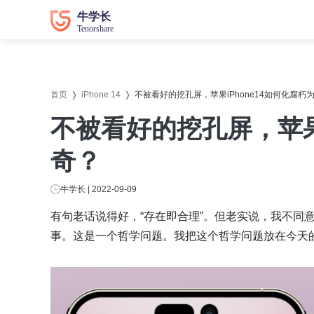
数据恢复
数据恢复
系统修
系统修
首页
iPhone 14
不被看好的挖孔屏，苹果iPhone14如何化腐朽
牛学长苹果数据恢复工具
牛学长
不被看好的挖孔屏，苹果i
牛学长安卓数据恢复工具
牛学长
奇？
牛学长Windows数据恢复工具
牛学长W
牛学长Mac数据恢复工具
牛学长
牛学长 | 2022-09-09
牛学长
有句老话说得好，“存在即合理”。但老实说，我不同
牛学长
事。这是一个哲学问题。我把这个哲学问题放在今天的主角 
牛学长D