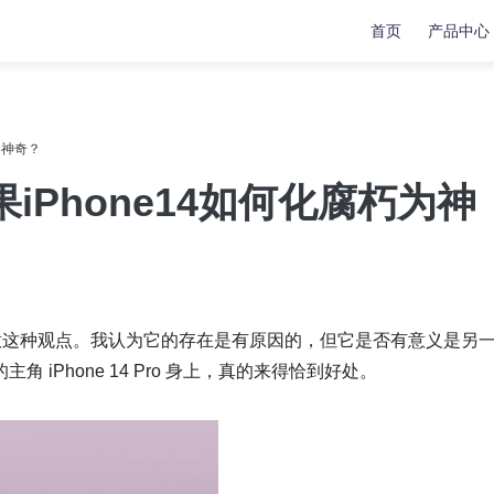
首页
产品中心
复
复
数据传输
数据传输
为神奇？
苹果手机修复工具
牛学长苹果数据管理工具
Phone14如何化腐朽为神
安卓手机修复工具
indows系统工具箱
文件修复工具
分区管理工具
意这种观点。我认为它的存在是有原因的，但它是否有意义是另
重复文件删除工具
iPhone 14 Pro 身上，真的来得恰到好处。
LL修复大师