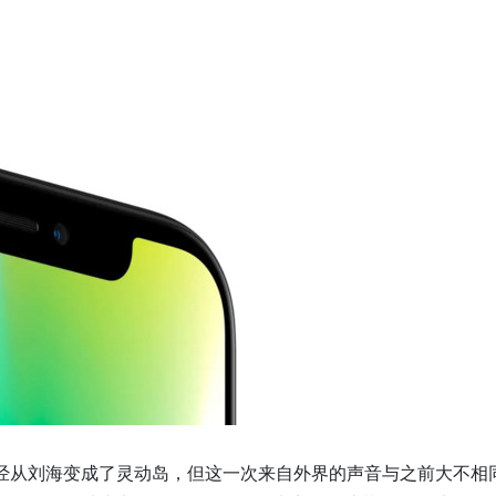
x 中，屏幕已经从刘海变成了灵动岛，但这一次来自外界的声音与之前大不相