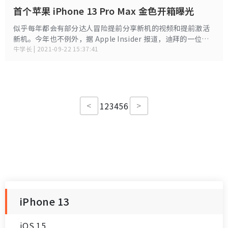
首个苹果 iPhone 13 Pro Max 金色开箱曝光
似乎每年都会有部分达人冒险提前分享新机的视频和提前激活
新机。今年也不例外，据 Apple Insider 报道，迪拜的一位名
为 SalimBaba Technical 的一位YouTube博主就发布了一段
牛学长 | 2021-09-22 15:37:41
三分钟的iPhone 13 Pro Max 开箱视频，展示了升级后的包装
和新的金色iPhone13Pro Max机身。
<
>
1
2
3
4
5
6
iPhone 13
iOS 15