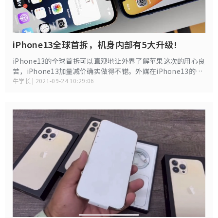
iPhone13全球首拆，机身内部有5大升级!
iPhone13的全球首拆可以直观地让外界了解苹果这次的用心良
苦，iPhone13加量减价确实做得不错。外媒在iPhone13的拆
机图上，用不同颜色的笔迹进行标注，iPhone13机身内部共有
牛学长 | 2021-09-24 10:29:06
5个部分的进行了尺寸和布局方面的升级。