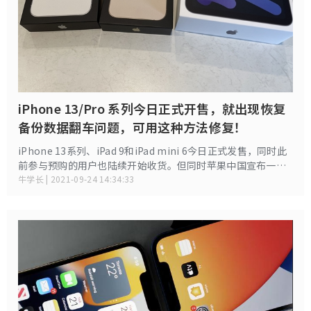
iPhone 13/Pro 系列今日正式开售，就出现恢复
备份数据翻车问题，可用这种方法修复！
iPhone 13系列、iPad 9和iPad mini 6今日正式发售，同时此
前参与预购的用户也陆续开始收货。但同时苹果中国宣布一个
BUG，如果从备份恢复新iPhone或iPad，则可能会出现在新设
牛学长 | 2021-09-24 14:34:33
备上无法访问Apple Music目录、Apple Music 置或使用“同
步资料库”的情况。