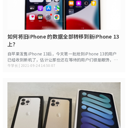
如何将旧iPhone 的数据全部转移到新iPhone 13
上？
自苹果发售iPhone 13后，今天第一批抢到iPhone 13的用户
已经收到新机了，估计让那些还在等待的用户们很是眼馋，也
很是手痒。不过别急，先把如何将旧iPhone 的数据全部转移
牛学长 | 2021-09-24 14:50:07
到新iPhone 13学会，到时候能在收到新机第一时间将旧数据
可用到新机上。小编在这里向大家介绍几种方法。