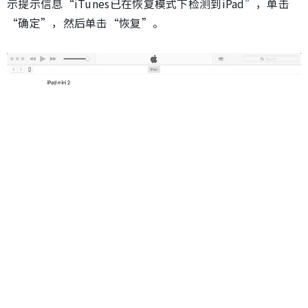
示提示信息“iTunes已在恢复模式下检测到iPad”，单击
“确定”，然后单击“恢复”。
这是一种简单的方法，可以恢复您的iPad并解锁它，即使以
前您的iPad从未同步过iPad。