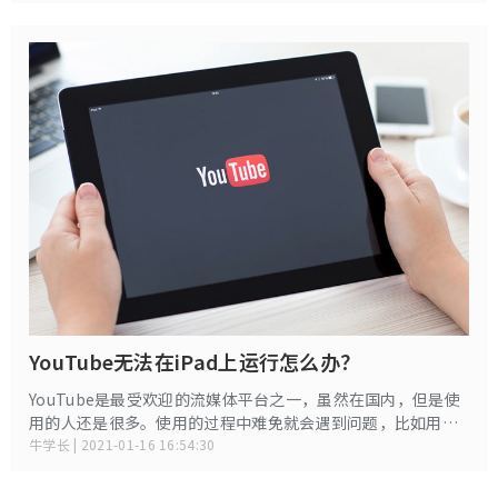
YouTube无法在iPad上运行怎么办？
YouTube是最受欢迎的流媒体平台之一，虽然在国内，但是使
用的人还是很多。使用的过程中难免就会遇到问题，比如用户
抱怨YouTube视频无法在iPad上播放，再比如有时它不会加载
牛学长 | 2021-01-16 16:54:30
视频，有些甚至会直接弹出错误。