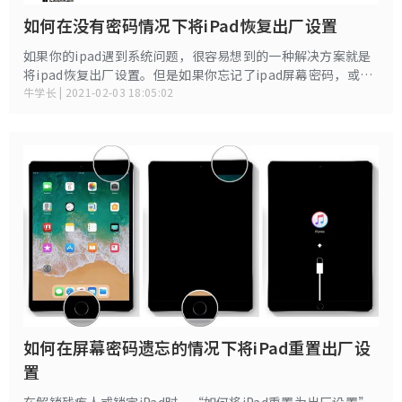
如何在没有密码情况下将iPad恢复出厂设置
如果你的ipad遇到系统问题，很容易想到的一种解决方案就是
将ipad恢复出厂设置。但是如果你忘记了ipad屏幕密码，或者
不喜欢用iTunes怎么办呢？本指南将介绍如何在没有密码或者
牛学长 | 2021-02-03 18:05:02
iTunes的情况下将ipad恢复出厂设置的相关解决办法
如何在屏幕密码遗忘的情况下将iPad重置出厂设
置
在解锁残疾人或锁定iPad时，“如何将iPad重置为出厂设置”