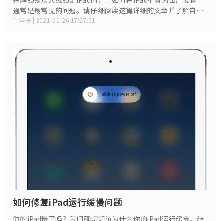
通常是最常见的问题。请仔细阅读这篇详细的文章并了解自
己。
牛学长 | 2021-01-26 17:27:01
如何修复iPad运行缓慢问题
你的iPad慢了吗？我们确切知道为什么你的iPad运行缓慢。继