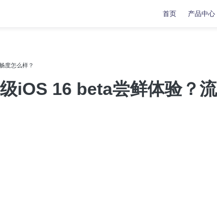
首页
产品中心
复
复
数据传输
数据传输
？流畅度怎么样？
苹果手机修复工具
牛学长苹果数据管理工具
级iOS 16 beta尝鲜体验？流
安卓手机修复工具
indows系统工具箱
文件修复工具
分区管理工具
重复文件删除工具
LL修复大师