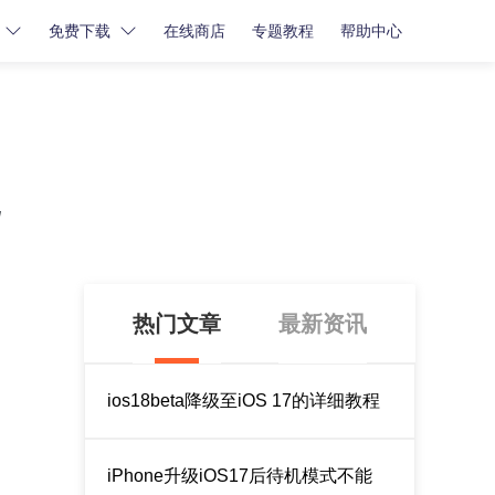
免费下载
在线商店
专题教程
帮助中心
密码解锁
密码解锁
牛学长苹果屏幕解锁工具
牛学长iCloud解锁工具
牛学长安卓屏幕解锁工具
热门文章
最新资讯
ios18beta降级至iOS 17的详细教程
iPhone升级iOS17后待机模式不能