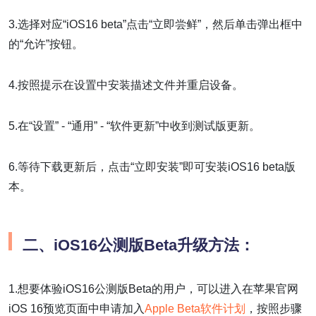
3.选择对应“iOS16 beta”点击“立即尝鲜”，然后单击弹出框中
的“允许”按钮。
4.按照提示在设置中安装描述文件并重启设备。
5.在“设置” - “通用” - “软件更新”中收到测试版更新。
6.等待下载更新后，点击“立即安装”即可安装iOS16 beta版
本。
二、iOS16公测版Beta升级方法：
1.想要体验iOS16公测版Beta的用户，可以进入在苹果官网
iOS 16预览页面中申请加入
Apple Beta软件计划
，按照步骤