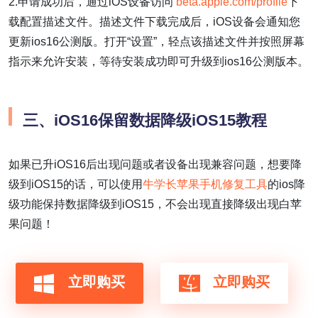
2.申请成功后，通过iOS设备访问
beta.apple.com/profile
下
载配置描述文件。描述文件下载完成后，iOS设备会通知您
更新ios16公测版。打开“设置”，轻点该描述文件并按照屏幕
指示来允许安装，等待安装成功即可升级到ios16公测版本。
三、iOS16保留数据降级iOS15教程
如果已升iOS16后出现问题或者设备出现兼容问题，想要降
级到iOS15的话，可以使用
牛学长苹果手机修复工具
的ios降
级功能保持数据降级到iOS15，不会出现直接降级出现白苹
果问题！
立即购买
立即购买