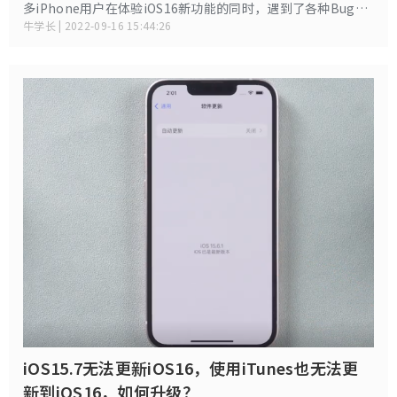
多iPhone用户在体验iOS16新功能的同时，遇到了各种Bug，
成功开启了 “后悔”之旅。还没更新iOS16的小伙伴们，避坑
牛学长 | 2022-09-16 15:44:26
指南来了！iOS 16 BUG合集附解决办法！
iOS15.7无法更新iOS16，使用iTunes也无法更
新到iOS16，如何升级？