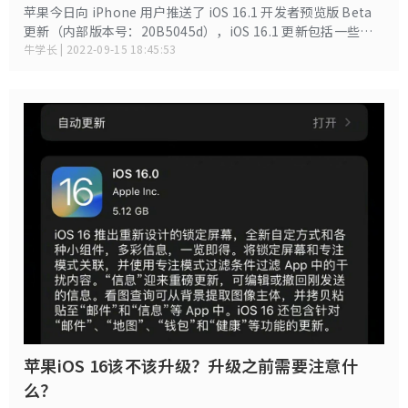
苹果今日向 iPhone 用户推送了 iOS 16.1 开发者预览版 Beta
更新（内部版本号：20B5045d），iOS 16.1 更新包括一些功
能上的更改和 Bug 修复，其中包括对 iOS 16 中已包含的功能
牛学长 | 2022-09-15 18:45:53
的更新、6 月 WWDC 上宣布的新增功能等等。
苹果iOS 16该不该升级？升级之前需要注意什
么？