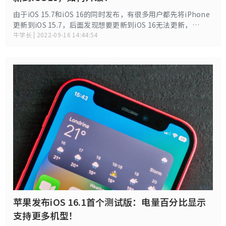
由于iOS 15.7和iOS 16的同时发布，有很多用户都先将iPhone
更新到iOS 15.7，后面发现想要更新到iOS 16无法更新，
iPhone上显示iOS 15.7为最新版本，没有iOS 16版本更新通
牛学长 | 2022-09-16 14:44:54
知，使用iTunes升级也是提示iOS15.7为最新版本，无法更新
到ios16。
苹果发布iOS 16.1首个测试版：电量百分比显示
支持更多机型！