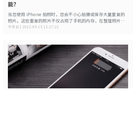
能？
当您使用 iPhone 拍照时，您会不小心拍摄或保存大量重复的
照片。这些重复的照片不仅占用了手机的内存，在整理照片的
时候，一个一个的选择和删除也是一件非常费力的事情。
牛学长 | 2022-09-15 12:27:22
iOS18/iOS17/iOS16充电卡在80%充不上去了?
这三种原因导致！