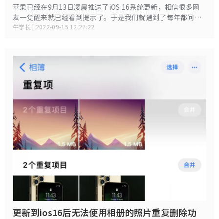
苹果已经在9月13日凌晨推送了iOS 16系统更新，相信很多网
友一觉醒来就已经看到提示了。于是我们就遇到了每年都问一
次的问题：“新的iOS系统究竟有没有必要升级呢？”
牛学长 | 2022-09-15 12:27:22
更新到ios16后无法使用相册的照片重复删除功