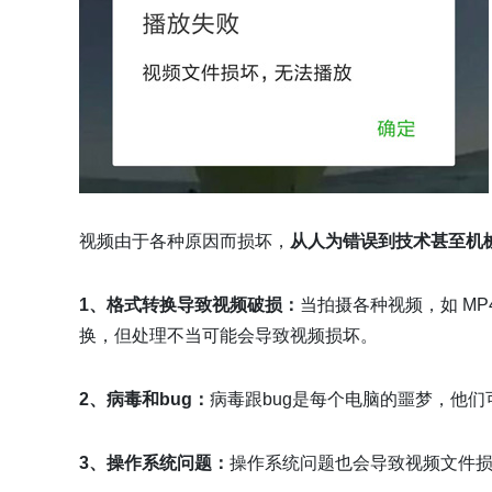
视频由于各种原因而损坏，
从人为错误到技术甚至机
1、格式转换导致视频破损：
当拍摄各种视频，如 MP4
换，但处理不当可能会导致视频损坏。
2、病毒和bug：
病毒跟bug是每个电脑的噩梦，他
3、操作系统问题：
操作系统问题也会导致视频文件损坏。