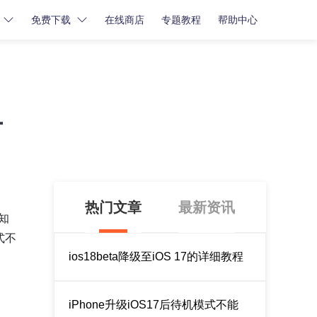
免费下载
在线商店
专题教程
帮助中心
密码解锁
密码解锁
牛学长苹果屏幕解锁工具
方
牛学长iCloud解锁工具
牛学长安卓屏幕解锁工具
热门文章
最新资讯
知
式不
ios18beta降级至iOS 17的详细教程
iPhone升级iOS17后待机模式不能