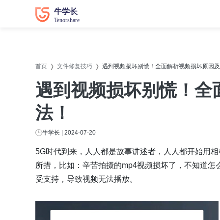
数据恢复
数据恢复
系统修
系统修
首页
文件修复技巧
遇到视频损坏别慌！全面解析视频损坏原因及
牛学长苹果数据恢复工具
牛学长
遇到视频损坏别慌！全
牛学长安卓数据恢复工具
牛学长
法！
牛学长Windows数据恢复工具
牛学长W
牛学长Mac数据恢复工具
牛学长
牛学长 | 2024-07-20
牛学长
5G时代到来，人人都是故事讲述者，人人都开始用
牛学长
所措，比如：辛苦拍摄的mp4视频损坏了，不知道
受支持，导致视频无法播放。
牛学长D