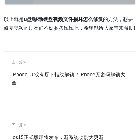
以上就是
u盘/移动硬盘视频文件损坏怎么修复
的方法，想要
修复视频的朋友们不妨参考试试吧，希望能给大家带来帮助!
上一篇 >
iPhone13 没有屏下指纹解锁？iPhone无密码解锁大
全
下一篇 >
ios15正式版即将发布，新系统功能大更新