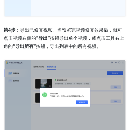
第4步：
导出已修复视频。当预览完视频修复效果后，就可
点击视频右侧的
“导出”
按钮导出单个视频，或点击工具右上
角的
“导出所有”
按钮，导出列表中的所有视频。