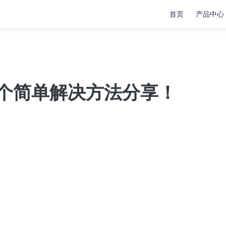
首页
产品中心
复
复
数据传输
数据传输
！
苹果手机修复工具
牛学长苹果数据管理工具
？4个简单解决方法分享！
安卓手机修复工具
indows系统工具箱
文件修复工具
分区管理工具
重复文件删除工具
LL修复大师