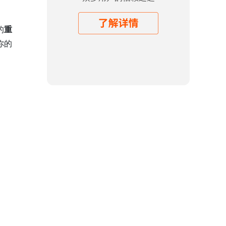
的
重
你的