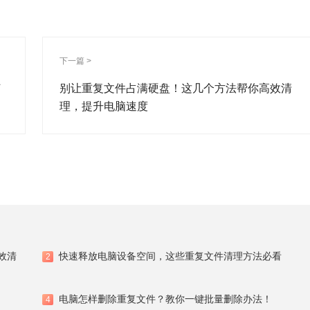
jpg .docx），随后点击顶部 “查看” 选择 “详细信息”，再按文
对比确认后删除即可。该方式适合小范围清理，缺点是没法识别
击 “配置存储感知或立即运行”，勾选相关清理选项。再点击 “临时文件
勾选后点击 “删除文件” 就能清理，不过它没法处理用户手动创