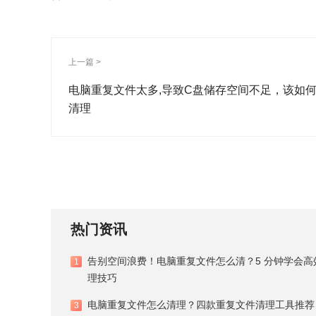
方法2、
文件资源管理器手动排查
按 Win+E 打开资源管理器，在搜索栏输入文件类型（如.
或大小排序，同名同大小的文件大概率是重复文件，
相同但文件名不同的文件。
方法3、
存储感知清理重复临时文件
进入 “设置 - 系统 - 存储”，开启 “存储感知”，点
统会扫描出可清理的重复临时文件、过期下载文件等，