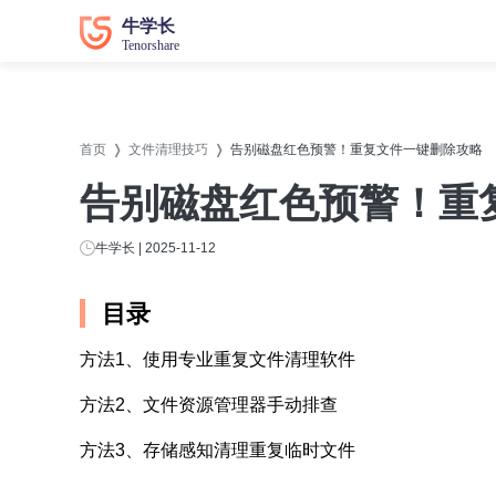
数据恢复
数据恢复
系统修
系统修
首页
文件清理技巧
告别磁盘红色预警！重复文件一键删除攻略
牛学长苹果数据恢复工具
牛学长
告别磁盘红色预警！重
牛学长安卓数据恢复工具
牛学长
牛学长Windows数据恢复工具
牛学长W
牛学长 | 2025-11-12
牛学长Mac数据恢复工具
牛学长
目录
牛学长
方法1、使用专业重复文件清理软件
牛学长
方法2、文件资源管理器手动排查
牛学长D
方法3、存储感知清理重复临时文件