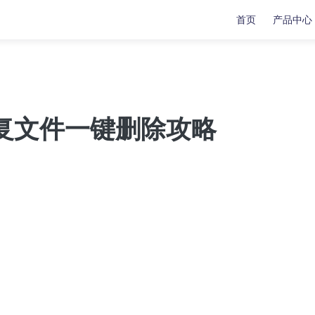
首页
产品中心
复
复
数据传输
数据传输
苹果手机修复工具
牛学长苹果数据管理工具
复文件一键删除攻略
安卓手机修复工具
indows系统工具箱
文件修复工具
分区管理工具
重复文件删除工具
LL修复大师