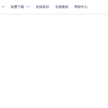
免费下载
在线商店
专题教程
帮助中心
密码解锁
密码解锁
牛学长苹果屏幕解锁工具
牛学长iCloud解锁工具
牛学长安卓屏幕解锁工具