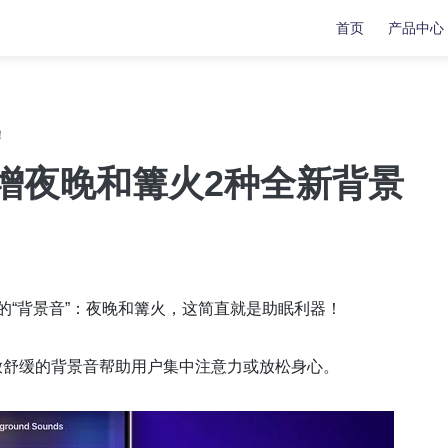
首页
产品中心
复
复
数据传输
数据传输
！
苹果手机修复工具
牛学长苹果数据管理工具
新增夜晚和篝火2种全新背景
安卓手机修复工具
indows系统工具箱
文件修复工具
分区管理工具
全新的“背景音”：夜晚和篝火，这简直就是助眠利器！
重复文件删除工具
可播放舒缓的背景音帮助用户集中注意力或放松身心。
LL修复大师